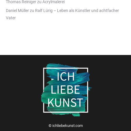
Thomas Reiniger
zu
Acrylmalerei
Daniel Müller
zu
Ralf Lürig – Leben als Künstler und achtfacher
Vater
© ichliebekunst.com