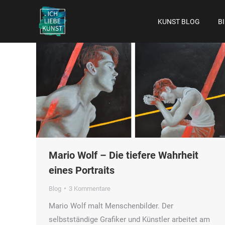
KUNST BLOG
B
Mario Wolf – Die tiefere Wahrheit
eines Portraits
Blog
3 Kommentare
Mario Wolf malt Menschenbilder. Der
selbstständige Grafiker und Künstler arbeitet am