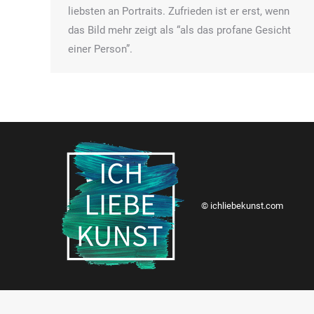
liebsten an Portraits. Zufrieden ist er erst, wenn
das Bild mehr zeigt als “als das profane Gesicht
einer Person”.
© ichliebekunst.com